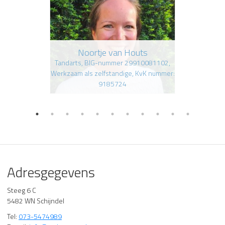
Noortje van Houts
Tandarts, BIG-nummer 29910081102,
Werkzaam als zelfstandige, KvK nummer:
9185724
Adresgegevens
Steeg 6 C
5482 WN Schijndel
Tel:
073-5474989