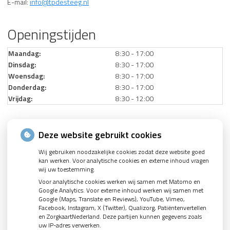
E-mail:
info@tpdesteeg.nl
Openingstijden
Maandag:
8:30 - 17:00
Dinsdag:
8:30 - 17:00
Woensdag:
8:30 - 17:00
Donderdag:
8:30 - 17:00
Vrijdag:
8:30 - 12:00
Nieuws
Deze website gebruikt cookies
Wij gebruiken noodzakelijke cookies zodat deze website goed
Let op: valse Infomedics-mails over openstaande rekening
kan werken. Voor analytische cookies en externe inhoud vragen
Tanden bleken? Laat het veilig doen!
wij uw toestemming.
Voor analytische cookies werken wij samen met Matomo en
Gezond tandvlees: de basis voor een gezonde mond
Google Analytics. Voor externe inhoud werken wij samen met
Google (Maps, Translate en Reviews), YouTube, Vimeo,
Naar de tandarts in het buitenland? Wees op je hoede!
Facebook, Instagram, X (Twitter), Qualizorg, Patiëntenvertellen
(Mond)zorgkosten gemaakt in 2025? Check of die aftrekbaar zijn
en ZorgkaartNederland. Deze partijen kunnen gegevens zoals
uw IP-adres verwerken.