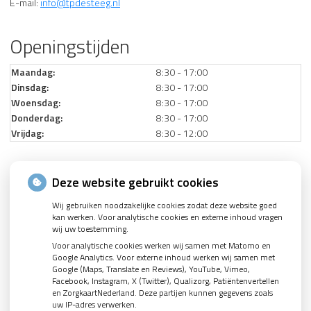
E-mail:
info@tpdesteeg.nl
Openingstijden
Maandag:
8:30 - 17:00
Dinsdag:
8:30 - 17:00
Woensdag:
8:30 - 17:00
Donderdag:
8:30 - 17:00
Vrijdag:
8:30 - 12:00
Nieuws
Deze website gebruikt cookies
Wij gebruiken noodzakelijke cookies zodat deze website goed
Let op: valse Infomedics-mails over openstaande rekening
kan werken. Voor analytische cookies en externe inhoud vragen
Tanden bleken? Laat het veilig doen!
wij uw toestemming.
Voor analytische cookies werken wij samen met Matomo en
Gezond tandvlees: de basis voor een gezonde mond
Google Analytics. Voor externe inhoud werken wij samen met
Google (Maps, Translate en Reviews), YouTube, Vimeo,
Naar de tandarts in het buitenland? Wees op je hoede!
Facebook, Instagram, X (Twitter), Qualizorg, Patiëntenvertellen
(Mond)zorgkosten gemaakt in 2025? Check of die aftrekbaar zijn
en ZorgkaartNederland. Deze partijen kunnen gegevens zoals
uw IP-adres verwerken.